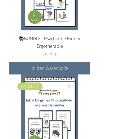
📚BUNDLE_ Psychiatrie Kinder
Ergotherapie
Preis
15,79 €
In den Warenkorb
ANGEBOT