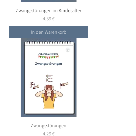
Zwangsstörungen im Kindesalter
Preis
4,39 €
In den Warenkorb
Zwangsstörungen
Preis
4,29 €