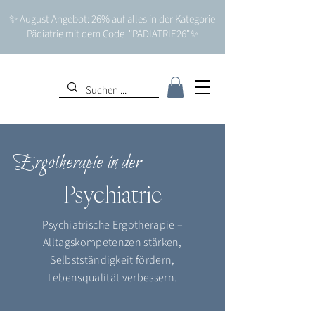
✨ August Angebot: 26% auf alles in der Kategorie
Pädiatrie mit dem Code "PÄDIATRIE26"✨
Ergotherapie in der
Psychiatrie
Psychiatrische Ergotherapie –
Alltagskompetenzen stärken,
Selbstständigkeit fördern,
Lebensqualität verbessern.