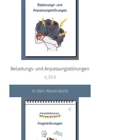
Belastungs- und Anpassungsstörungen
Preis
4,39 €
In den Warenkorb