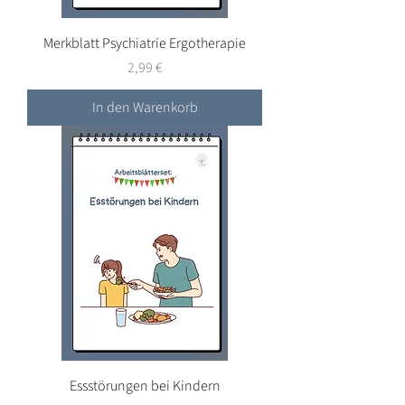
Merkblatt Psychiatrie Ergotherapie
Preis
2,99 €
In den Warenkorb
Essstörungen bei Kindern