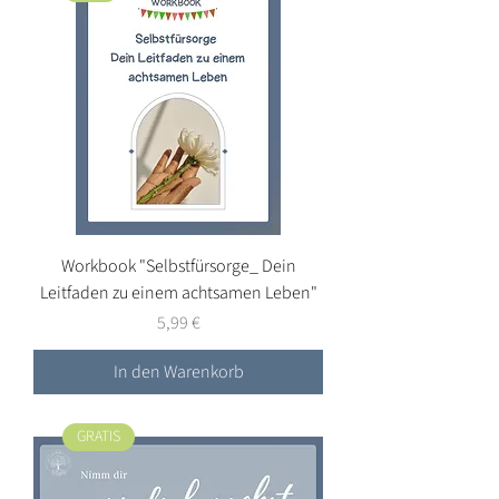
Workbook "Selbstfürsorge_ Dein
Leitfaden zu einem achtsamen Leben"
Preis
5,99 €
In den Warenkorb
GRATIS