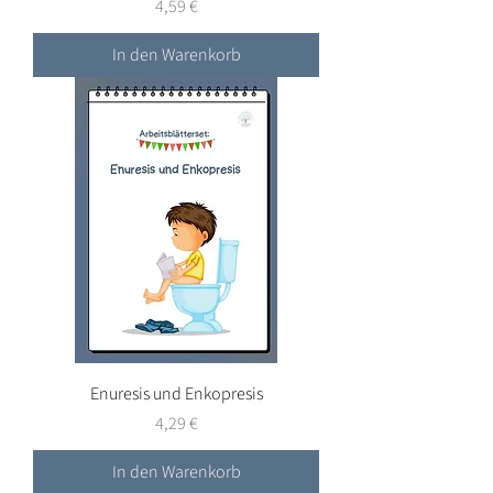
Preis
4,59 €
In den Warenkorb
Enuresis und Enkopresis
Preis
4,29 €
In den Warenkorb