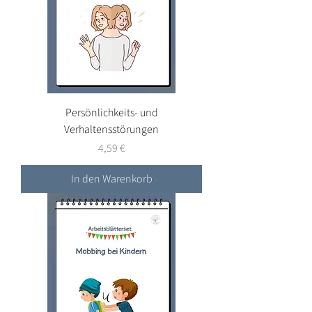
Persönlichkeits- und
Verhaltensstörungen
Preis
4,59 €
In den Warenkorb