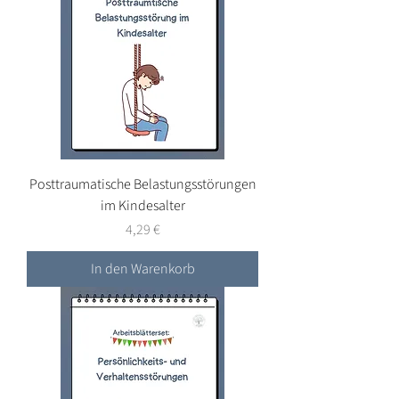
Posttraumatische Belastungsstörungen
im Kindesalter
Preis
4,29 €
In den Warenkorb