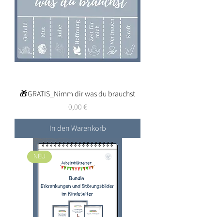
🎁GRATIS_Nimm dir was du brauchst
Preis
0,00 €
In den Warenkorb
NEU