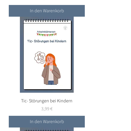
In den Warenkorb
Tic- Störungen bei Kindern
Preis
3,99 €
In den Warenkorb