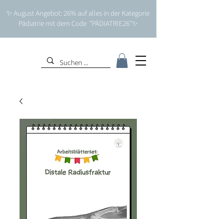
✨ August Angebot: 26% auf alles in der Kategorie
Pädiatrie mit dem Code "PÄDIATRIE26"✨