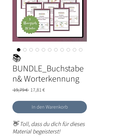
📚
BUNDLE_Buchstabe
n& Worterkennung
Standardpreis
Sale-
 19,79 € 
17,81 €
Preis
In den Warenkorb
👋 Toll, dass du dich für dieses
Material begeisterst!