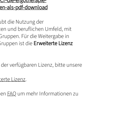
r-die-ergotherapie-
n-als-pdf-download
ubt die Nutzung der
ten und beruflichen Umfeld, mit
 Gruppen. Für die Weitergabe in
Gruppen ist die
Erweiterte Lizenz
der verfügbaren Lizenz, bitte unsere
terte Lizenz
.
den
FAQ
um mehr Informationen zu