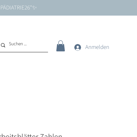
e "PÄDIATRIE26"✨
Anmelden
beitsblätter Zahlen