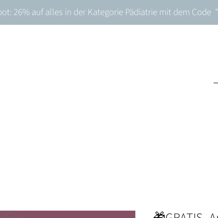
t: 26% auf alles in der Kategorie Pädiatrie mit dem Cod
🎁GRATIS_Ar