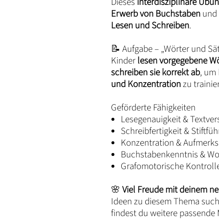
Dieses
interdisziplinäre Üb
Erwerb von Buchstaben
und 
Lesen und Schreiben
.
📝 Aufgabe – „Wörter und Sät
Kinder
lesen vorgegebene Wör
schreiben sie korrekt ab
, um
und Konzentration
zu trainie
Geförderte Fähigkeiten
Lesegenauigkeit & Textver
Schreibfertigkeit & Stiftfü
Konzentration & Aufmerk
Buchstabenkenntnis & Wo
Grafomotorische Kontroll
🌸
Viel Freude mit deinem ne
Ideen zu diesem Thema suchs
findest du weitere passende M