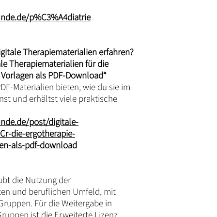
unde.de/p%C3%A4diatrie
itale Therapiematerialien erfahren?
ale Therapiematerialien für die
 Vorlagen als PDF-Download“
PDF-Materialien bieten, wie du sie im
st und erhältst viele praktische
nde.de/post/digitale-
r-die-ergotherapie-
n-als-pdf-download
ubt die Nutzung der
ten und beruflichen Umfeld, mit
 Gruppen. Für die Weitergabe in
ruppen ist die Erweiterte Lizenz