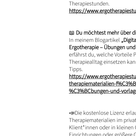
Therapiestunden.
https://www.ergotherapiest
📖
Du möchtest mehr über dig
In meinem Blogartikel
„Digit
Ergotherapie – Übungen und
erfährst du, welche Vorteile 
Therapiealltag einsetzen kann
Tipps.
https://www.ergotherapiestu
therapiematerialien-f%C3%BC
%C3%BCbungen-und-vorlage
📣Die kostenlose Lizenz erla
Therapiematerialien im priva
Klient*innen oder in kleinen
Einrichtungen oder größere G