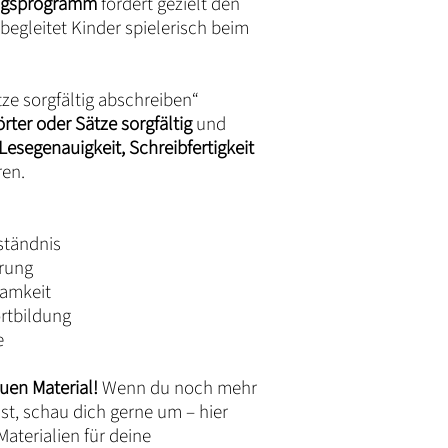
ungsprogramm
fördert gezielt den
begleitet Kinder spielerisch beim
ze sorgfältig abschreiben“
ter oder Sätze sorgfältig
und
Lesegenauigkeit, Schreibfertigkeit
ren.
ständnis
hrung
samkeit
rtbildung
e
uen Material!
Wenn du noch mehr
t, schau dich gerne um – hier
aterialien für deine