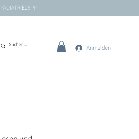
e "PÄDIATRIE26"✨
Anmelden
Lesen und