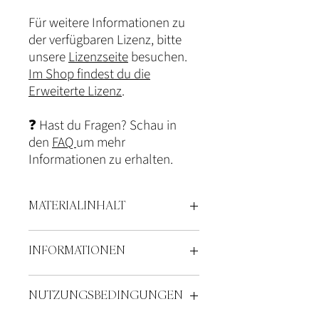
Für weitere Informationen zu
der verfügbaren Lizenz, bitte
unsere
Lizenzseite
besuchen.
Im Shop findest du die
Erweiterte Lizenz
.
❓ Hast du Fragen? Schau in
den
FAQ
um mehr
Informationen zu erhalten.
MATERIALINHALT
Aufgabenbeschreibung
INFORMATIONEN
3 Aufgabenblätter für die drei
Grundformen: Kreis, Dreieck, Viereck
Es handelt sich hierbei um ein digitales
Umfang: 8 Seiten
NUTZUNGSBEDINGUNGEN
Produkt.
Die Vorlage für die Arbeitsblätter wird dir