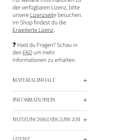
Für weitere Informationen zu
der verfügbaren Lizenz, bitte
unsere
Lizenzseit
e besuchen.
Im Shop findest du die
Erweiterte Lizenz
.
❓ Hast du Fragen? Schau in
den
FAQ
um mehr
Informationen zu erhalten.
MATERIALINHALT
Aufgabenbeschreibung
INFORMATIONEN
23 Arbeitsblätter
Umfang: 28 Seiten
Es handelt sich hierbei um ein digitales
NUTZUNGSBEDINGUNGEN
Produkt.
Die Vorlage für die Arbeitsblätter wird dir
nach Zahlungseingang als PDF-Datei
In die Erstellung dieses Materials sind viel
LIZENZ
bereitgestellt. Nach dem Herunterladen
Zeit, Sorgfalt und meine gesamte