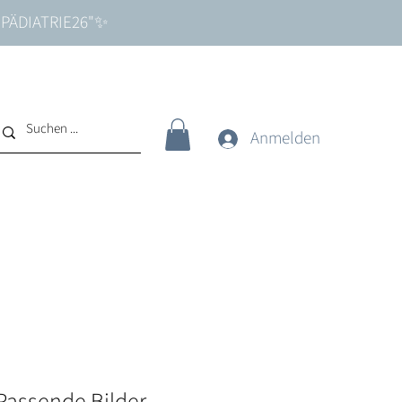
e "PÄDIATRIE26"✨
Anmelden
Passende Bilder