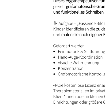
Dieses
ergotherapeutisch f
gezielt
grafomotorische Grun
und funktionelles Schreiben
.
📝 Aufgabe – „Passende Bil
Kinder identifizieren die
zu d
und
malen sie nach eigener F
Gefördert werden:
Feinmotorik & Stiftführung
Hand-Auge-Koordination
Visuelle Wahrnehmung
Konzentration
Grafomotorische Kontroll
📣Die kostenlose Lizenz erla
Therapiematerialien im priva
Klient*innen oder in kleinen
Einrichtungen oder größere G