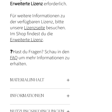
Erweiterte Lizenz
erforderlich.
Für weitere Informationen zu
der verfügbaren Lizenz, bitte
unsere
Lizenzseite
besuchen.
Im Shop findest du die
Erweiterte Lizenz
.
❓Hast du Fragen? Schau in den
FAQ
um mehr Informationen zu
erhalten.
MATERIALINHALT
Einleitende Beschreibung
INFORMATIONEN
Bedeutung von Schulterübungen
10 Schulterübungen
Es handelt sich hierbei um ein digitales
Fazit
NUTZUNGSBEDINGUNGEN
Produkt.
Umfang: 9 Seiten