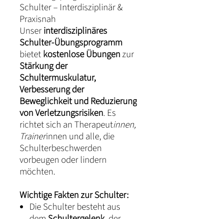
Schulter – Interdisziplinär &
Praxisnah
Unser
interdisziplinäres
Schulter-Übungsprogramm
bietet
kostenlose Übungen
zur
Stärkung der
Schultermuskulatur,
Verbesserung der
Beweglichkeit und Reduzierung
von Verletzungsrisiken
. Es
richtet sich an Therapeut
innen,
Trainer
innen und alle, die
Schulterbeschwerden
vorbeugen oder lindern
möchten.
Wichtige Fakten zur Schulter:
Die Schulter besteht aus
dem
Schultergelenk
, der