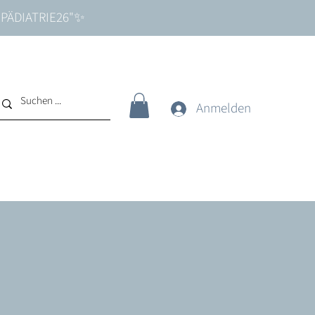
e "PÄDIATRIE26"✨
Anmelden