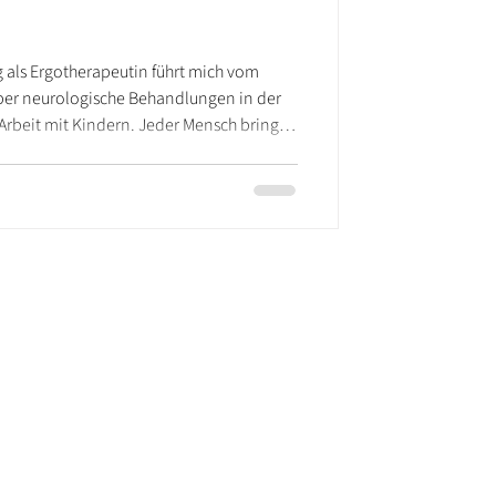
ag als Ergotherapeutin führt mich vom
er neurologische Behandlungen in der
n Arbeit mit Kindern. Jeder Mensch bringt
– und genau das macht meine Arbeit so
ag bedeutet für mich: fördern, begleiten
 jeden Tag aufs Neue.