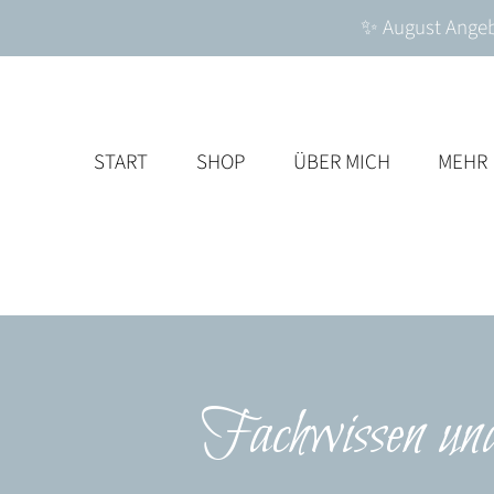
✨ August Angebo
START
SHOP
ÜBER MICH
MEHR
Fachwissen un