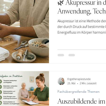
🌿 Akupressur in 
Anwendung, Tech
Akupressur ist eine Methode der
der durch Druck auf bestimmte 
Energiefluss im Körper harmonis
wird sie ergänzend eingesetzt
Stress zu reduzieren und funkti
Dabei kommen nicht-invasive T
Akupressurstab oder Ohrakupres
Ergotherapiestunde
25. Mai
2 Min. Lesezeit
Fachübergreifende Themen
Auszubildende im 