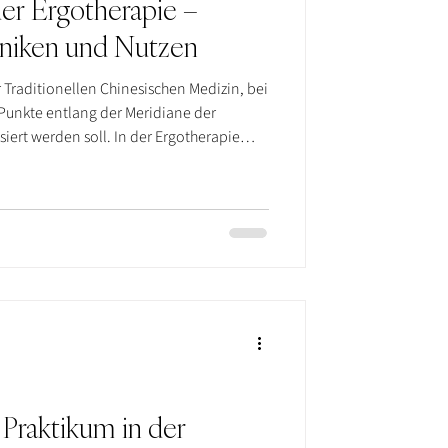
der Ergotherapie –
niken und Nutzen
 Traditionellen Chinesischen Medizin, bei
Punkte entlang der Meridiane der
iert werden soll. In der Ergotherapie
, um Schmerzen, Muskelspannung und
onelle Beschwerden zu unterstützen.
echniken wie Fingerdruck,
sur zum Einsatz.
Praktikum in der